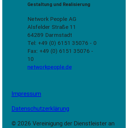
Gestaltung und Realisierung
Network People AG
Alsfelder Straße 11
64289 Darmstadt
Tel: +49 (0) 6151 35076 - 0
Fax: +49 (0) 6151 35076 -
10
networkpeople.de
Impressum
Datenschutzerklärung
© 2026 Vereinigung der Dienstleister an