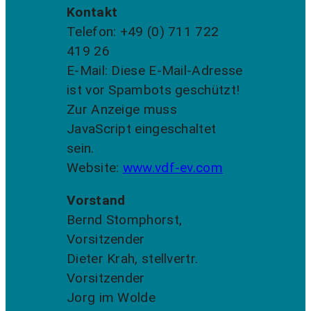
Kontakt
Telefon: +49 (0) 711 722
419 26
E-Mail:
Diese E-Mail-Adresse
ist vor Spambots geschützt!
Zur Anzeige muss
JavaScript eingeschaltet
sein.
Website:
www.vdf-ev.com
Vorstand
Bernd Stomphorst,
Vorsitzender
Dieter Krah, stellvertr.
Vorsitzender
Jorg im Wolde