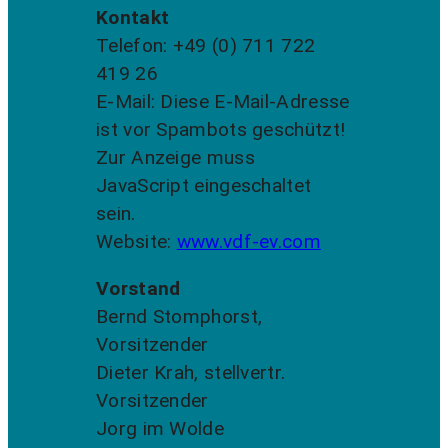
Kontakt
Telefon: +49 (0) 711 722
419 26
E-Mail:
Diese E-Mail-Adresse
ist vor Spambots geschützt!
Zur Anzeige muss
JavaScript eingeschaltet
sein.
Website:
www.vdf-ev.com
Vorstand
Bernd Stomphorst,
Vorsitzender
Dieter Krah, stellvertr.
Vorsitzender
Jorg im Wolde