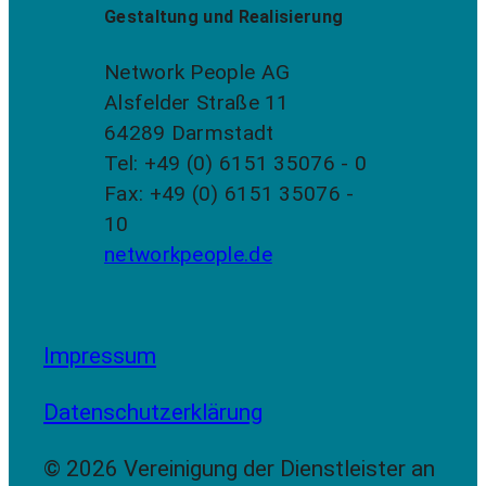
Gestaltung und Realisierung
Network People AG
Alsfelder Straße 11
64289 Darmstadt
Tel: +49 (0) 6151 35076 - 0
Fax: +49 (0) 6151 35076 -
10
networkpeople.de
Impressum
Datenschutzerklärung
© 2026 Vereinigung der Dienstleister an