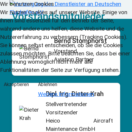
Wir benutzen Cookies
Wir nutzen Cookies auf unserer Website. Einige von
Vorstandsmitglieder
ihnen sind essenziell für den Betrieb der Seite,
während andere uns helfen, diese Website und die
Nutzererfahrung zu verbessern (Tracking Cookies).
Bernd Stomphorst
Sie können selbst entscheiden, ob Sie die Cookies
Vorstand
zulassen möchten. Bitte beachten Sie, dass bei einer
Aviation Partner
Ablehnung womöglich nicht mehr alle
Funktionalitäten der Seite zur Verfügung stehen.
Akzeptieren
Ablehnen
Dipl. Ing. Dieter Krah
Weitere Informationen
Stellvertretender
Vorsitzender
Heico Aircraft
Maintenance GmbH